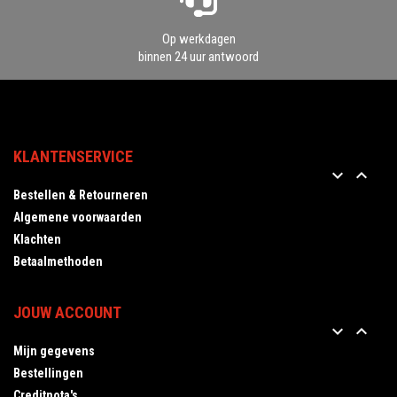
Op werkdagen
binnen 24 uur antwoord
KLANTENSERVICE


Bestellen & Retourneren
Algemene voorwaarden
Klachten
Betaalmethoden
JOUW ACCOUNT


Mijn gegevens
Bestellingen
Creditnota's