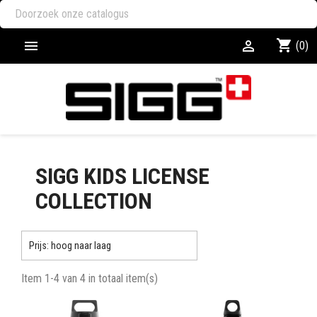
shopping_cart


(0)
SIGG KIDS LICENSE
COLLECTION

Prijs: hoog naar laag
Item 1-4 van 4 in totaal item(s)