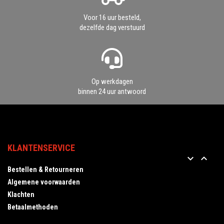
Voor 16 uur besteld,
dezelfde dag verstuurd
Op werkdagen
binnen 24 uur antwoord
KLANTENSERVICE


Bestellen & Retourneren
Algemene voorwaarden
Klachten
Betaalmethoden