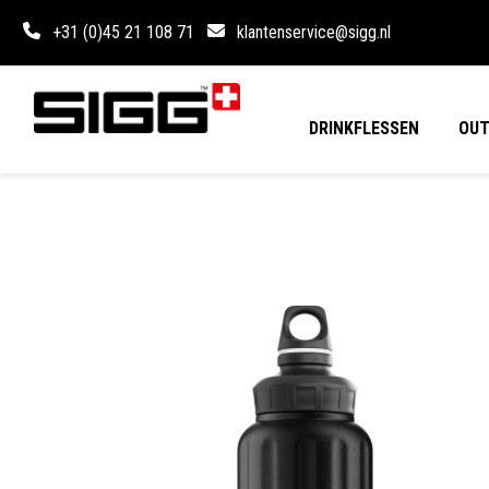
+31 (0)45 21 108 71
klantenservice@sigg.nl
DRINKFLESSEN
OU