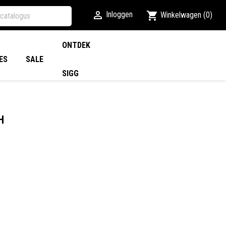

shopping_cart
Inloggen
Winkelwagen
(0)
ONTDEK
ES
SALE
SIGG
H