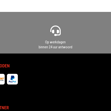
Op werkdagen
binnen 24 uur antwoord
ODEN
TNER