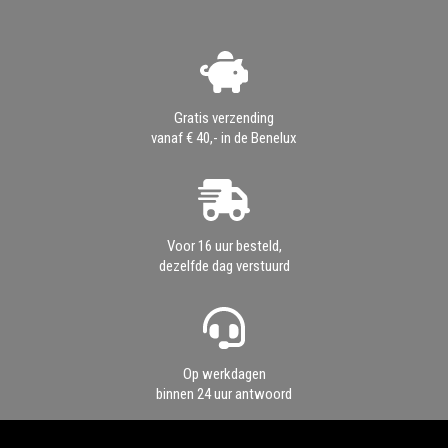
Gratis verzending
vanaf € 40,- in de Benelux
Voor 16 uur besteld,
dezelfde dag verstuurd
Op werkdagen
binnen 24 uur antwoord