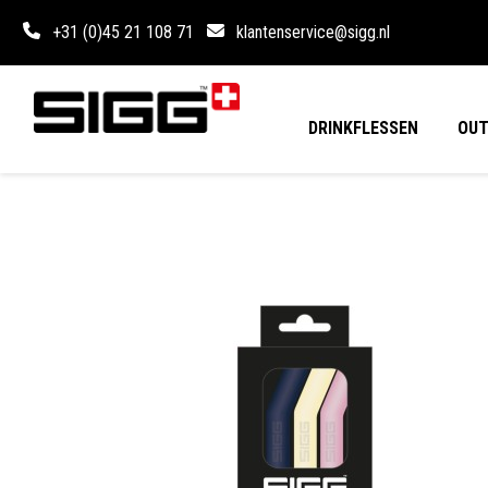
+31 (0)45 21 108 71
klantenservice@sigg.nl
DRINKFLESSEN
OU