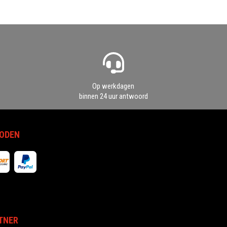
Op werkdagen
binnen 24 uur antwoord
ODEN
TNER