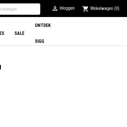

shopping_cart
Inloggen
Winkelwagen
(0)
ONTDEK
ES
SALE
SIGG
I