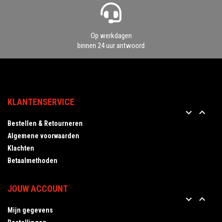
Op werkdagen
binnen 24 uur antwoord
KLANTENSERVICE


Bestellen & Retourneren
Algemene voorwaarden
Klachten
Betaalmethoden
JOUW ACCOUNT


Mijn gegevens