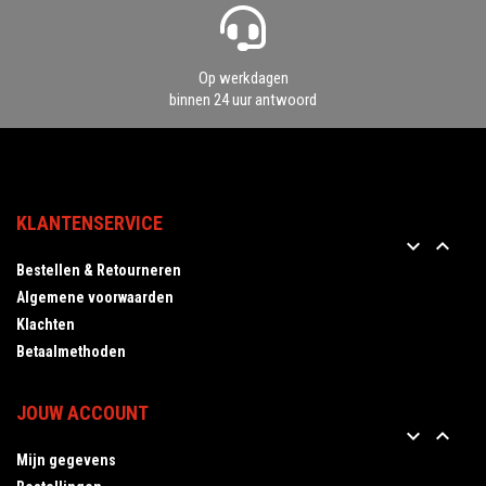
Op werkdagen
binnen 24 uur antwoord
KLANTENSERVICE


Bestellen & Retourneren
Algemene voorwaarden
Klachten
Betaalmethoden
JOUW ACCOUNT


Mijn gegevens