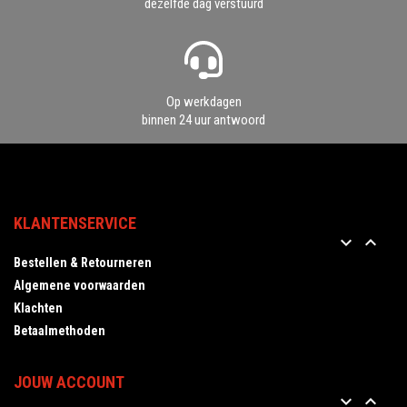
dezelfde dag verstuurd
Op werkdagen
binnen 24 uur antwoord
KLANTENSERVICE


Bestellen & Retourneren
Algemene voorwaarden
Klachten
Betaalmethoden
JOUW ACCOUNT

