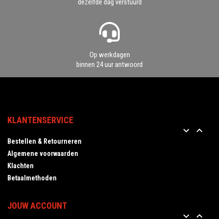
dezelfde dag verstuurd
Op werkdagen
binnen 24 uur antwoord
KLANTENSERVICE


Bestellen & Retourneren
Algemene voorwaarden
Klachten
Betaalmethoden
JOUW ACCOUNT

