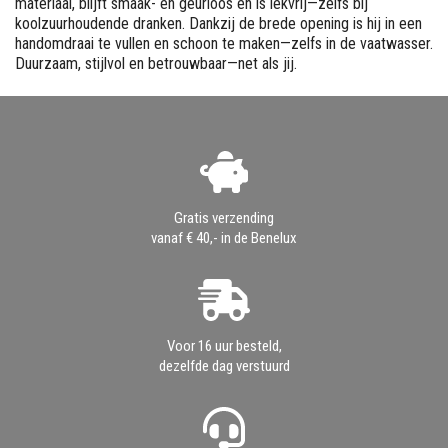
materiaal, blijft smaak- en geurloos en is lekvrij—zelfs bij
koolzuurhoudende dranken. Dankzij de brede opening is hij in een
handomdraai te vullen en schoon te maken—zelfs in de vaatwasser.
Duurzaam, stijlvol en betrouwbaar—net als jij.
Gratis verzending
vanaf € 40,- in de Benelux
Voor 16 uur besteld,
dezelfde dag verstuurd