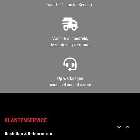
vanaf € 40,- in de Benelux
Voor 16 uur besteld,
dezelfde dag verstuurd
Op werkdagen
binnen 24 uur antwoord
KLANTENSERVICE


Bestellen & Retourneren