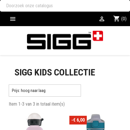
shopping_cart


(0)
SIGG KIDS COLLECTIE

Prijs: hoog naar laag
Item 1-3 van 3 in totaal item(s)
-€ 6,00