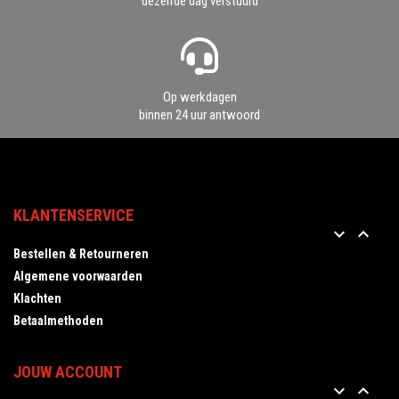
dezelfde dag verstuurd
Op werkdagen
binnen 24 uur antwoord
KLANTENSERVICE


Bestellen & Retourneren
Algemene voorwaarden
Klachten
Betaalmethoden
JOUW ACCOUNT

