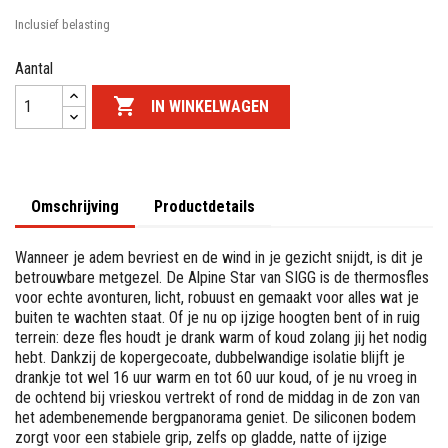
Inclusief belasting
Aantal

IN WINKELWAGEN
Omschrijving
Productdetails
Wanneer je adem bevriest en de wind in je gezicht snijdt, is dit je
betrouwbare metgezel. De Alpine Star van SIGG is de thermosfles
voor echte avonturen, licht, robuust en gemaakt voor alles wat je
buiten te wachten staat. Of je nu op ijzige hoogten bent of in ruig
terrein: deze fles houdt je drank warm of koud zolang jij het nodig
hebt. Dankzij de kopergecoate, dubbelwandige isolatie blijft je
drankje tot wel 16 uur warm en tot 60 uur koud, of je nu vroeg in
de ochtend bij vrieskou vertrekt of rond de middag in de zon van
het adembenemende bergpanorama geniet. De siliconen bodem
zorgt voor een stabiele grip, zelfs op gladde, natte of ijzige