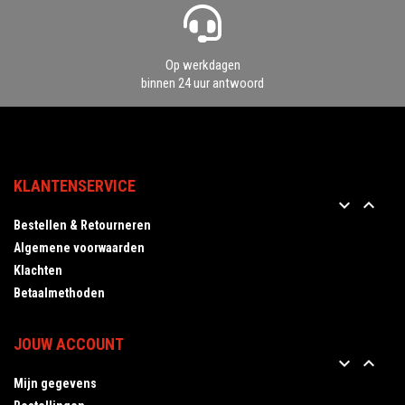
Op werkdagen
binnen 24 uur antwoord
KLANTENSERVICE


Bestellen & Retourneren
Algemene voorwaarden
Klachten
Betaalmethoden
JOUW ACCOUNT


Mijn gegevens