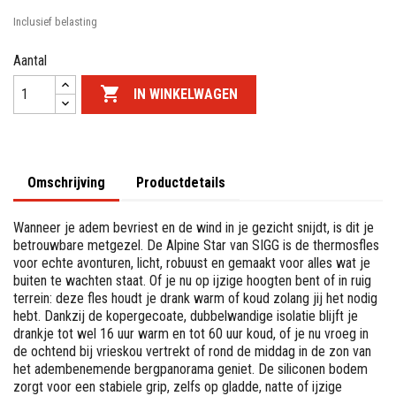
Inclusief belasting
Aantal

IN WINKELWAGEN
Omschrijving
Productdetails
Wanneer je adem bevriest en de wind in je gezicht snijdt, is dit je
betrouwbare metgezel. De Alpine Star van SIGG is de thermosfles
voor echte avonturen, licht, robuust en gemaakt voor alles wat je
buiten te wachten staat. Of je nu op ijzige hoogten bent of in ruig
terrein: deze fles houdt je drank warm of koud zolang jij het nodig
hebt. Dankzij de kopergecoate, dubbelwandige isolatie blijft je
drankje tot wel 16 uur warm en tot 60 uur koud, of je nu vroeg in
de ochtend bij vrieskou vertrekt of rond de middag in de zon van
het adembenemende bergpanorama geniet. De siliconen bodem
zorgt voor een stabiele grip, zelfs op gladde, natte of ijzige