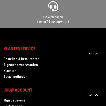
Op werkdagen
binnen 24 uur antwoord
KLANTENSERVICE


Bestellen & Retourneren
Algemene voorwaarden
Klachten
Betaalmethoden
JOUW ACCOUNT


Mijn gegevens