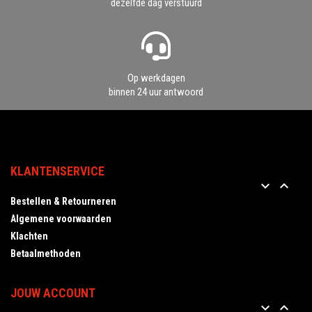
dezelfde dag verstuurd
Op werkdagen
binnen 24 uur antwoord
KLANTENSERVICE


Bestellen & Retourneren
Algemene voorwaarden
Klachten
Betaalmethoden
JOUW ACCOUNT

