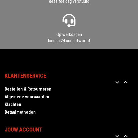
dezelfde dag verstuurd
Op werkdagen
binnen 24 uur antwoord
KLANTENSERVICE


Bestellen & Retourneren
Algemene voorwaarden
Klachten
Betaalmethoden
JOUW ACCOUNT

