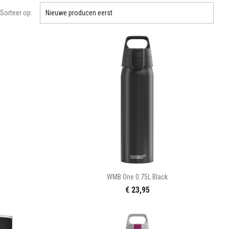

Sorteer op:
Nieuwe producen eerst

n
Snel bekijken
WMB One 0.75L Black
€ 23,95