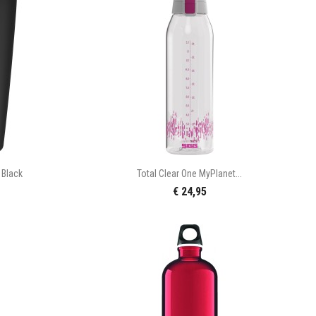

n
Snel bekijken
 Black
Total Clear One MyPlanet...
€ 24,95