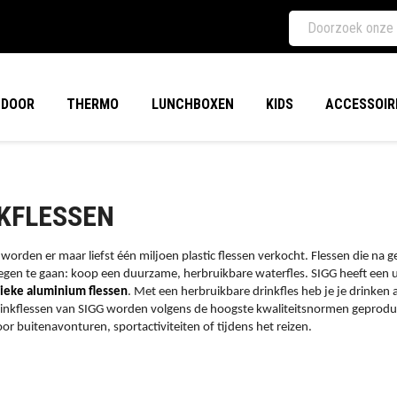
TDOOR
THERMO
LUNCHBOXEN
KIDS
ACCESSOIR
KFLESSEN
worden er maar liefst één miljoen plastic flessen verkocht. Flessen die na g
tegen te gaan: koop een duurzame, herbruikbare waterfles. SIGG heeft een ui
sieke aluminium flessen
. Met een herbruikbare drinkfles heb je je drinken 
inkflessen van SIGG worden volgens de hoogste kwaliteitsnormen geproduceer
or buitenavonturen, sportactiviteiten of tijdens het reizen.