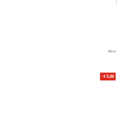
Neso 
-€ 5,00