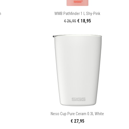

n
Snel bekijken
n
WMB Pathfinder 1 L Shy-Pink
€ 18,95
€ 26,95

n
Snel bekijken
Neso Cup Pure Ceram 0.3L White
€ 27,95