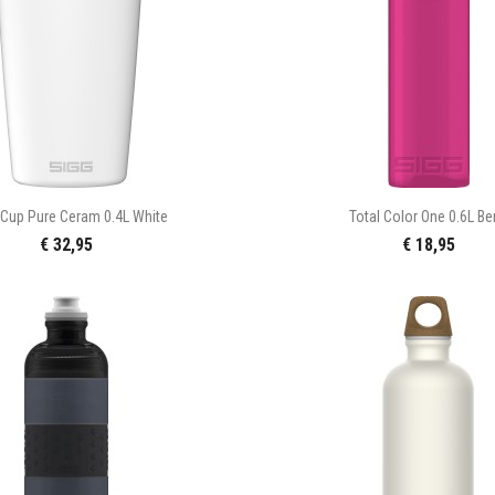


Snel bekijken
Snel bekijke
Cup Pure Ceram 0.4L White
Total Color One 0.6L Be
€ 32,95
€ 18,95