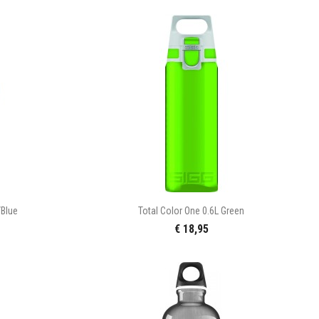

n
Snel bekijken
/blue
Total Color One 0.6L Green
€ 18,95