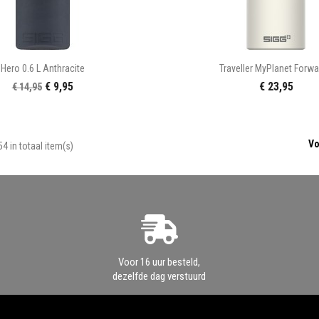


Snel bekijken
Snel bekijke
Hero 0.6 L Anthracite
Traveller MyPlanet Forwar
€ 9,95
€ 23,95
€ 14,95

Vo
4 in totaal item(s)
Voor 16 uur besteld,
dezelfde dag verstuurd