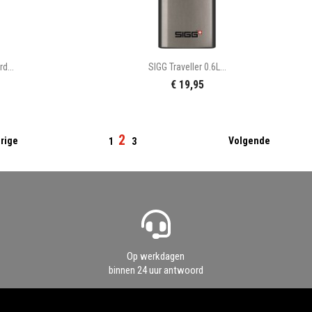

n
Snel bekijken
d...
SIGG Traveller 0.6L...
€ 19,95
2

rige
Volgende
1
3
Op werkdagen
binnen 24 uur antwoord