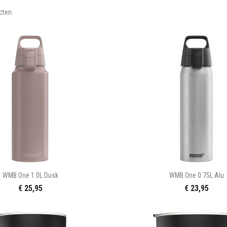
cten.


Snel bekijken
Snel bekijke
WMB One 1.0L Dusk
WMB One 0.75L Alu
€ 25,95
€ 23,95