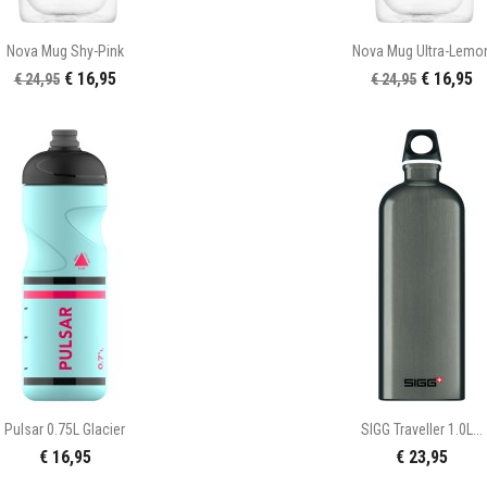


Snel bekijken
Snel bekijke
Nova Mug Shy-Pink
Nova Mug Ultra-Lemo
€ 16,95
€ 16,95
€ 24,95
€ 24,95


Snel bekijken
Snel bekijke
Pulsar 0.75L Glacier
SIGG Traveller 1.0L...
€ 16,95
€ 23,95