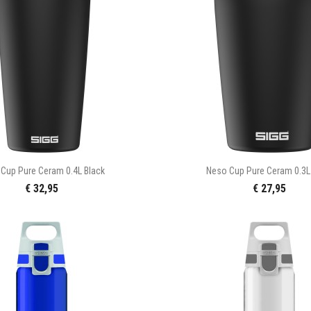


Snel bekijken
Snel bekijke
Cup Pure Ceram 0.4L Black
Neso Cup Pure Ceram 0.3L
€ 32,95
€ 27,95