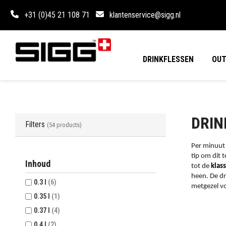
+31 (0)45 21 108 71
klantenservice@sigg.nl
DRINKFLESSEN
OU
DRIN
Filters
(54 products)
Per minuut 
tip om dit 
Inhoud
tot de
klas
heen. De dr
0.3 l
(6)
metgezel vo
0.35 l
(1)
0.37 l
(4)
0.4 l
(2)