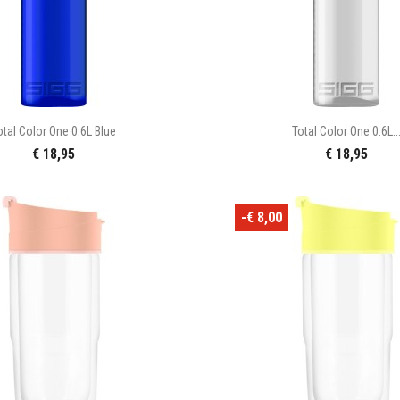


Snel bekijken
Snel bekijke
otal Color One 0.6L Blue
Total Color One 0.6L..
€ 18,95
€ 18,95
-€ 8,00