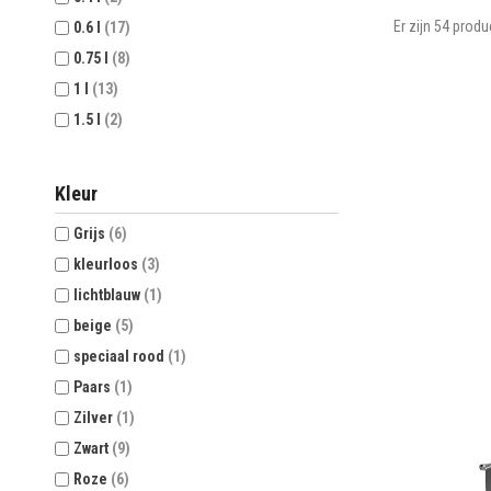
Er zijn 54 produ
0.6 l
(17)
0.75 l
(8)
1 l
(13)
1.5 l
(2)
Kleur
Grijs
(6)
kleurloos
(3)
lichtblauw
(1)
beige
(5)
speciaal rood
(1)
Paars
(1)
Zilver
(1)
Zwart
(9)
Roze
(6)