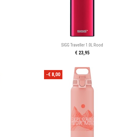

n
Snel bekijken
.
SIGG Traveller 1.0L Rood
€ 23,95
-€ 8,00