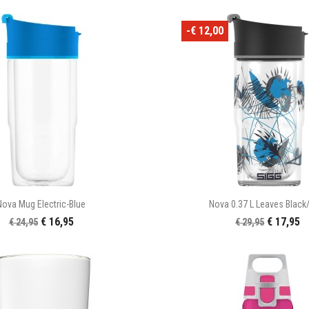
-€ 12,00


Snel bekijken
Snel bekijke
Nova Mug Electric-Blue
Nova 0.37 L Leaves Black
€ 16,95
€ 17,95
€ 24,95
€ 29,95