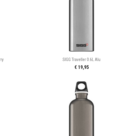

n
Snel bekijken
rry
SIGG Traveller 0.6L Alu
€ 19,95